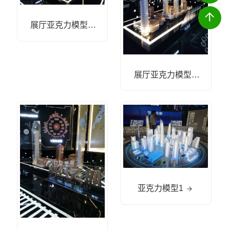
展厅亚克力模型C
展厅亚克力模型B
亚克力模型1