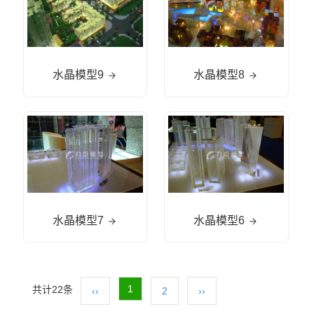
水晶模型9
水晶模型8
水晶模型7
水晶模型6
1
共计22条
‹‹
2
››