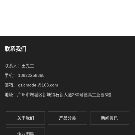
联系我们
联系人：王先生
手机：
13822258365
邮箱：
gzlcmodel@163.com
地址：广州市增城区新塘镇石新大道260号德高工业园5楼
关于我们
产品分类
新闻资讯
企业图集